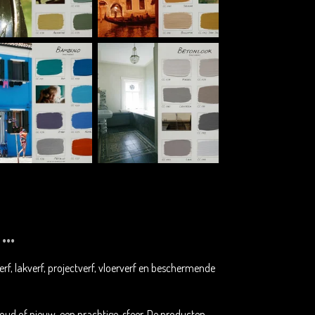
..
verf, lakverf, projectverf, vloerverf en beschermende
oud of nieuw, een prachtige sfeer. De producten