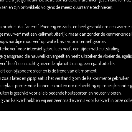
-eisen en zijn ontwikkeld volgens de meest duurzame technieken.
elijk product dat 'ademt'. Poederig en zacht en heel geschikt om een warme 
ge muurverf met een kalkmat uiterlijk, maar dan zonder de kenmerkende 
 hoogwaardige muurverf op waterbasis voor intensief gebruik.
sterke verf voor intensief gebruik en heeft een zijde matte uitstraling.
 glansgraad die nauwelijks vergeelt en heeft uitstekende vloeiende, egal
erf heeft een zacht glanzende rijke uitstraling, een egaal uiterlijk.
geeft een bijzondere sfeer en is dé trend van dit moment.
zoals latex en gipsplaat is het verstandig om de Kalkprimer te gebruiken.
acrylaat primer voor binnen en buiten om de hechting op moeilijke onder
uiten is geschikt voor alle bloedende houtsoorten en houten vloeren.
 van kalkverf hebben wij een zeer matte vernis voor kalkverf in onze colle