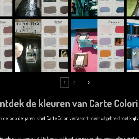
1
2
ntdek de kleuren van Carte Colori .
In de loop der jaren is het Carte Colori verfassortiment uitgebreid met krijt
onele wijze gemaakt. De beste authentieke materialen geven elke ruimte, 