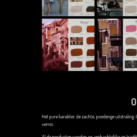
O
Het pure karakter, de zachte, poederige uitstraling. 
vernis.
Al de producten worden op ambachtelijke en traditi