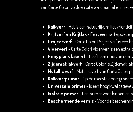
van Carte Colori voldoen uiteraard aan alle milieu
Kalkverf
-
Het is een natuurlijk, milieuvriend
Krijtverf en Krijtlak
- E
en zeer matte poederi
Projectverf
-
Carte Colori Projectverf is een
Vloerverf
- Carte Colori vloerverf is een extra 
Hoogglans lakverf
- H
eeft een duurzame hoge
Zijdemat lakverf
-
Carte Colori′s Zijdemat lakv
Metallic verf
- Metallic verf van Carte Colori 
Kalkverfprimer
- Op de meeste ondergronden 
Universele primer
- I
s een hoogkwalitatieve 
Isolatie primer
- Een
primer voor binnen en b
Beschermende vernis
- Voor de bescherming