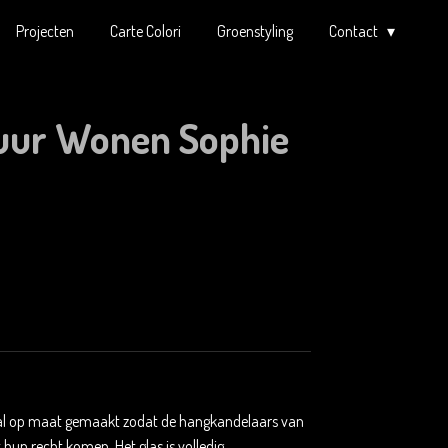
Projecten
Carte Colori
Groenstyling
Contact
uur Wonen Sophie
iaal op maat gemaakt zodat de hangkandelaars van
hun recht komen. Het glas is volledig