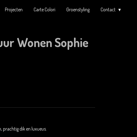
Projecten
Carte Colori
Groenstyling
Contact
uur Wonen Sophie
, prachtig dik en luxueus.