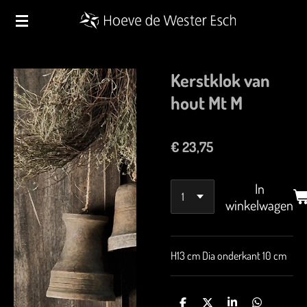
Ga
direct
naar
de
Kerstklok van
hoofdinhoud
hout Mt M
€ 23,75
In
winkelwagen
H13 cm Dia onderkant 10 cm
D
D
S
D