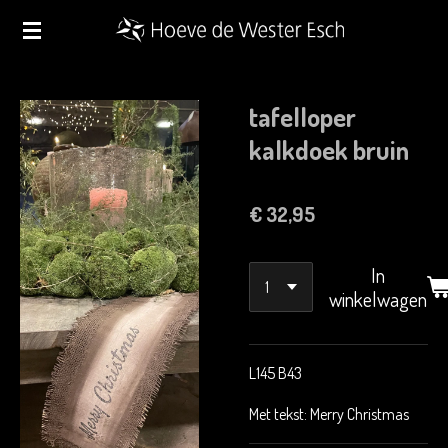
Ga
direct
naar
de
tafelloper
hoofdinhoud
kalkdoek bruin
€ 32,95
In
winkelwagen
L145 B43
Met tekst: Merry Christmas