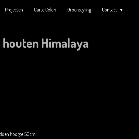
Projecten
Carte Colori
Groenstyling
Contact
 houten Himalaya
idden hoogte 56cm