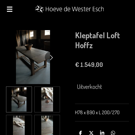
Ga
direct
naar
de
Kleptafel Loft
hoofdinhoud
Hoffz
€ 1.549,00
Uitverkocht
H78 x B90 x L 200/270
D
D
S
D