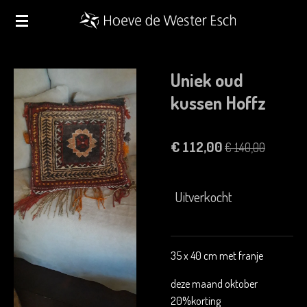
Ga
direct
naar
de
Uniek oud
hoofdinhoud
kussen Hoffz
€ 112,00
€ 140,00
Uitverkocht
35 x 40 cm met franje
deze maand oktober
20%korting