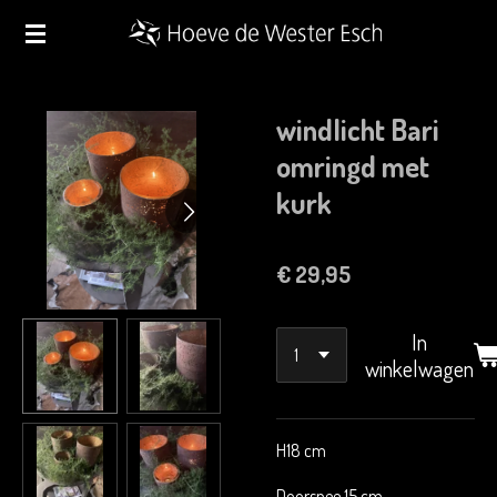
Ga
direct
naar
de
windlicht Bari
hoofdinhoud
omringd met
kurk
€ 29,95
In
winkelwagen
H18 cm
Doorsnee 15 cm