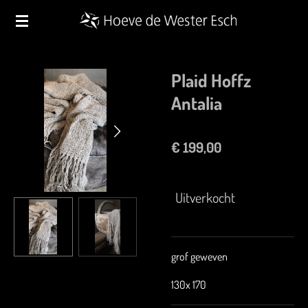
Ga
direct
naar
de
Plaid Hoffz
hoofdinhoud
Antalia
€ 199,00
Uitverkocht
grof geweven
130x 170