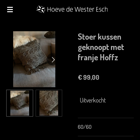
Ga
direct
naar
de
Stoer kussen
hoofdinhoud
geknoopt met
franje Hoffz
€ 99,00
Uitverkocht
60/60