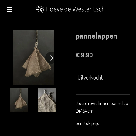
Ga
direct
naar
de
pannelappen
hoofdinhoud
€ 9,90
Uitverkocht
stoere ruwe linnen pannelap
24/24 cm
per stuk prijs