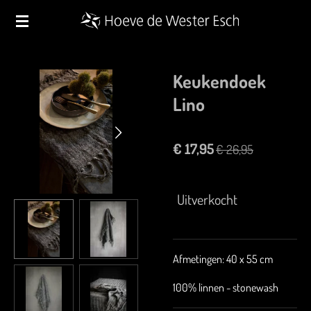
Ga
direct
naar
de
Keukendoek
hoofdinhoud
Lino
€ 17,95
€ 26,95
Uitverkocht
Afmetingen: 40 x 55 cm
100% linnen - stonewash