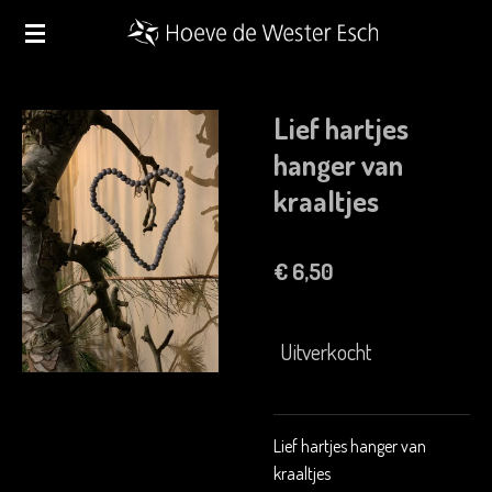
Ga
direct
naar
de
Lief hartjes
hoofdinhoud
hanger van
kraaltjes
€ 6,50
Uitverkocht
Lief hartjes hanger van
kraaltjes