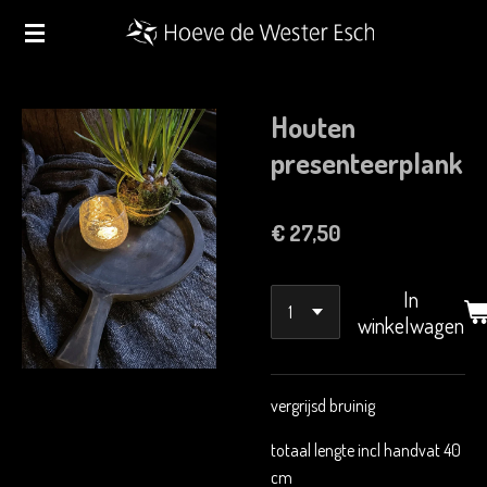
Ga
direct
naar
de
Houten
hoofdinhoud
presenteerplank
€ 27,50
In
winkelwagen
vergrijsd bruinig
totaal lengte incl handvat 40
cm