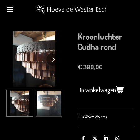
Ga
direct
naar
de
Kroonluchter
hoofdinhoud
Gudha rond
€ 399,00
In winkelwagen
Dia 45xH25 cm
D
D
S
D