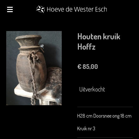
Ga
direct
naar
de
Houten kruik
hoofdinhoud
Hoffz
€ 85,00
Uitverkocht
H28 cm Doorsnee ong 18 cm
Kruik nr 3