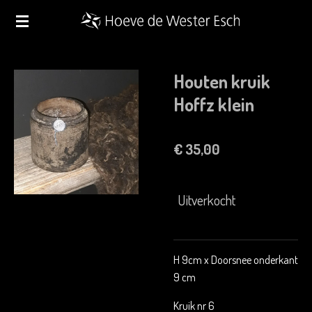
Ga
direct
naar
de
Houten kruik
hoofdinhoud
Hoffz klein
€ 35,00
Uitverkocht
H 9cm x Doorsnee onderkant
9 cm
Kruik nr 6