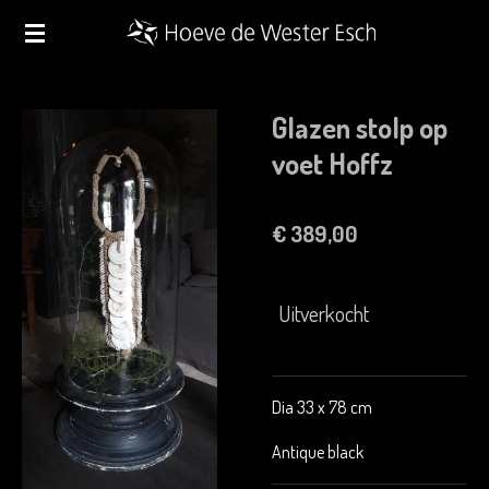
Ga
direct
naar
de
Glazen stolp op
hoofdinhoud
voet Hoffz
€ 389,00
Uitverkocht
Dia 33 x 78 cm
Antique black