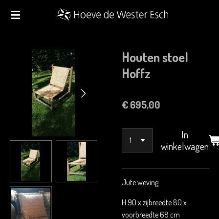
Ga
direct
naar
de
Houten stoel
hoofdinhoud
Hoffz
€ 695,00
In
winkelwagen
Jute weving
H 90 x zijbreedte 80 x
voorbreedte 68 cm