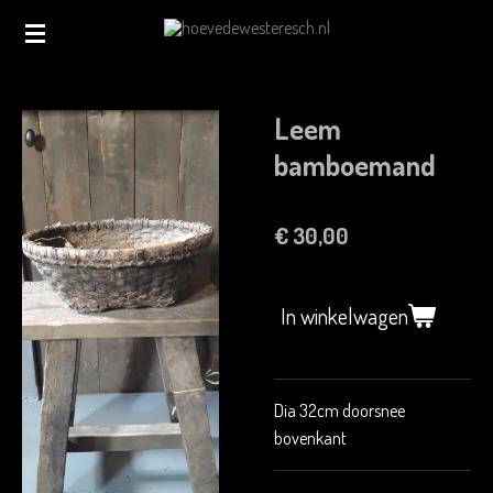
Ga
direct
naar
de
Leem
hoofdinhoud
bamboemand
€ 30,00
In winkelwagen
Dia 32cm doorsnee
bovenkant