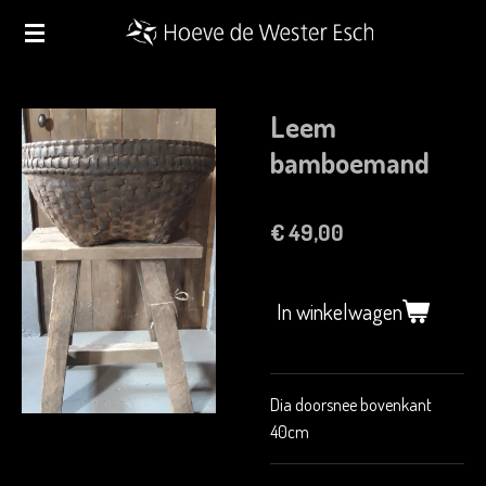
Ga
direct
naar
de
Leem
hoofdinhoud
bamboemand
€ 49,00
In winkelwagen
Dia doorsnee bovenkant
40cm